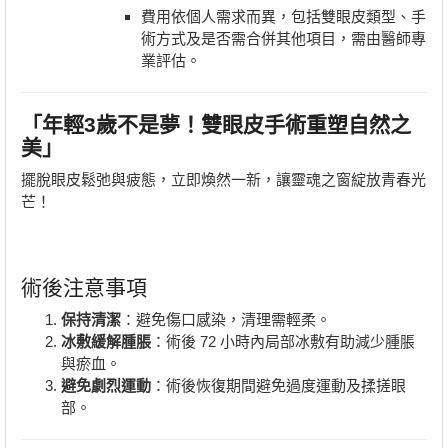
費用依個人需求而異，包括雙眼皮類型、手
術方式及是否需合併其他項目，需由醫師專
業評估。
「年輕3歲不是夢！雙眼皮手術重塑自然之
美」
擺脫眼皮鬆弛與疲態，立即煥然一新，讓靈魂之窗綻放青春光
芒！
術後注意事項
保持清潔
：避免傷口感染，清理需輕柔。
冰敷緩解腫脹
：術後 72 小時內局部冰敷有助減少腫脹
與瘀血。
避免劇烈運動
：術後恢復期間避免過度運動及揉搓眼
部。